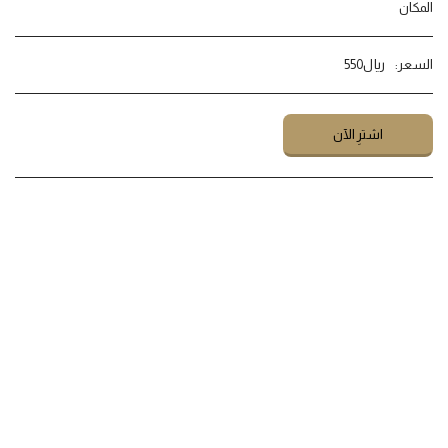
المكان
السعر:
﷼
550
اشترِ الآن