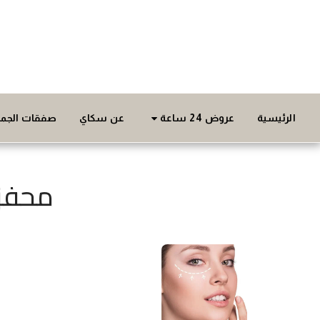
عروض 24 ساعة
الرئيسية
عن سكاي
صفقات الجما
محفزا