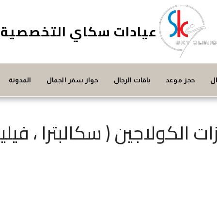
عيادات سكاي التخصصية
ل
حجز موعد
باقات الرجال
جواز سفر الجمال
المدونة
ت الكولاجين ( سكالبترا ، فيليش